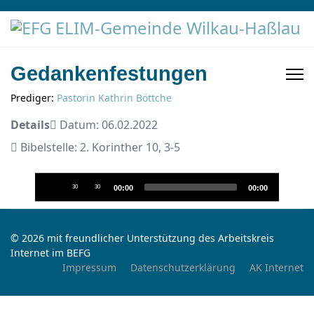
Gedankenfestungen
Prediger:
Pastorin Kathrin Böttche
Details
Datum: 06.02.2022
Bibelstelle: 2. Korinther 10, 3-5
Audio-
30
30
00:00
00:00
Player
© 2026 mit freundlicher Unterstützung des Arbeitskreis
Internet im BEFG
Impressum
Datenschutzerklärung
AK Internet